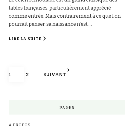
tables françaises, particulièrement apprécié
comme entrée. Mais contrairement à ce que l’on
pourrait penser, sa naissance n’est …
LIRE LA SUITE
Pagination
PAGE
PAGE
1
2
SUIVANT
des
publications
PAGES
A PROPOS