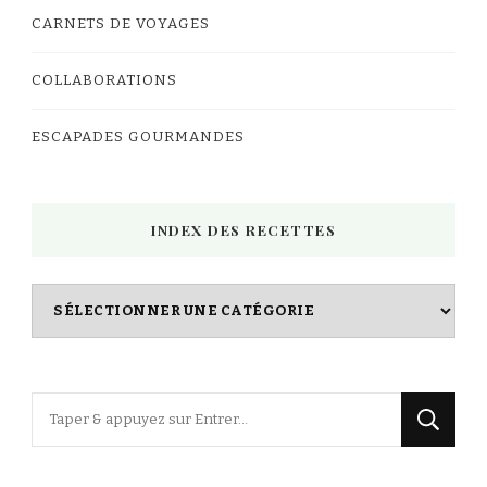
CARNETS DE VOYAGES
COLLABORATIONS
ESCAPADES GOURMANDES
INDEX DES RECETTES
Index
des
Recettes
Vous
recherchiez
quelque