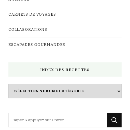
CARNETS DE VOYAGES
COLLABORATIONS
ESCAPADES GOURMANDES
INDEX DES RECETTES
Index
des
Recettes
Vous
recherchiez