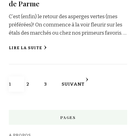
de Parme
C’est (enfin) le retour des asperges vertes (mes
préférées)! On commence à la voir fleurir sur les
étals des marchés ou chez nos primeurs favoris. …
LIRE LA SUITE
Pagination
PAGE
PAGE
PAGE
1
2
3
SUIVANT
des
publications
PAGES
A PROPOS