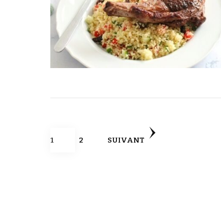
Pagination
PAGE
PAGE
1
2
SUIVANT
des
publications