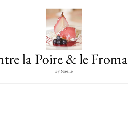
tre la Poire & le From
By Maëlle