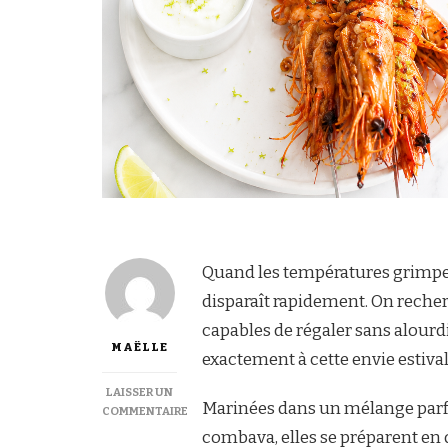
Quand les températures grimpent
disparaît rapidement. On recherc
capables de régaler sans alour
MAËLLE
exactement à cette envie estival
LAISSER UN
Marinées dans un mélange parfum
COMMENTAIRE
SUR
combava, elles se préparent en
BROCHETTES