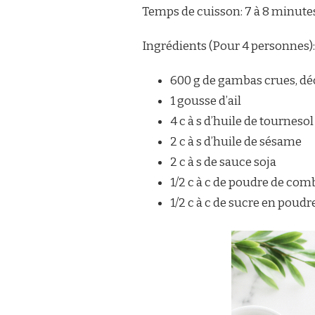
Temps de cuisson: 7 à 8 minute
Ingrédients (Pour 4 personnes):
600 g de gambas crues, déc
1 gousse d’ail
4 c à s d’huile de tournesol
2 c à s d’huile de sésame
2 c à s de sauce soja
1/2 c à c de poudre de co
1/2 c à c de sucre en poudr