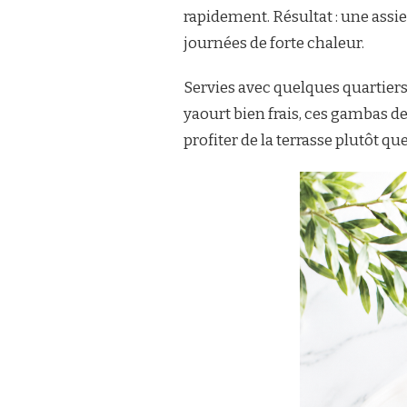
rapidement. Résultat : une assi
DE
GAMBAS
journées de forte chaleur.
AU
CITRON
Servies avec quelques quartiers
VERT
&
yaourt bien frais, ces gambas dev
COMBAVA
profiter de la terrasse plutôt que