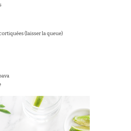
s
ortiquées (laisser la queue)
mbava
e