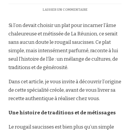
SUR
LAISSER UN COMMENTAIRE
CUISINE
CRÉOLE
Si l’on devait choisir un plat pour incarner l’âme
:
RÉUSSIR
chaleureuse et métissée de La Réunion, ce serait
UN
sans aucun doute le rougail saucisses. Ce plat
ROUGAIL
SAUCISSES
simple, mais intensément parfumé, raconte à lui
COMME
seul l’histoire de l’île : un mélange de cultures, de
LÀ-
BAS
traditions et de générosité.
Dans cet article, je vous invite à découvrir l’origine
de cette spécialité créole, avant de vous livrer sa
recette authentique à réaliser chez vous.
Une histoire de traditions et de métissages
Le rougail saucisses est bien plus qu’un simple