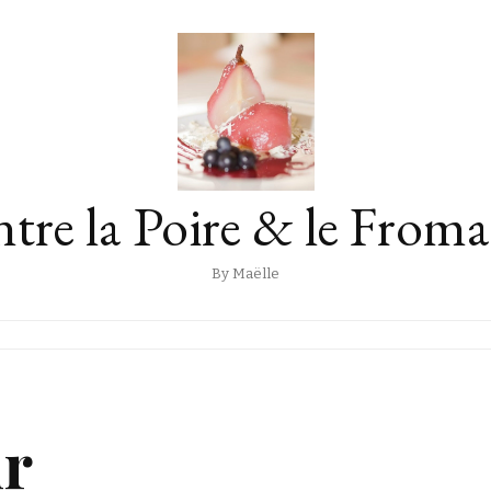
tre la Poire & le From
By Maëlle
ir