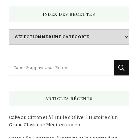
INDEX DES RECETTES
Index
des
Recettes
Vous
recherchiez
quelque
chose
ARTICLES RÉCENTS
?
Cake au Citron et à l’Huile d’Olive : l’Histoire d’un
Grand Classique Méditerranéen