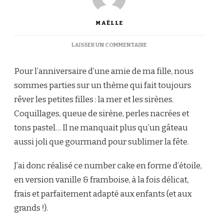
MAËLLE
SUR
LAISSER UN COMMENTAIRE
COMMENT
RÉUSSIR
Pour l’anniversaire d’une amie de ma fille, nous
UN
NUMBER
sommes parties sur un thème qui fait toujours
CAKE
rêver les petites filles : la mer et les sirènes.
THÈME
MER
Coquillages, queue de sirène, perles nacrées et
:
tons pastel… Il ne manquait plus qu’un gâteau
VANILLE
MASCARPONE
aussi joli que gourmand pour sublimer la fête.
&
FRAMBOISES
J’ai donc réalisé ce number cake en forme d’étoile,
en version vanille & framboise, à la fois délicat,
frais et parfaitement adapté aux enfants (et aux
grands !).