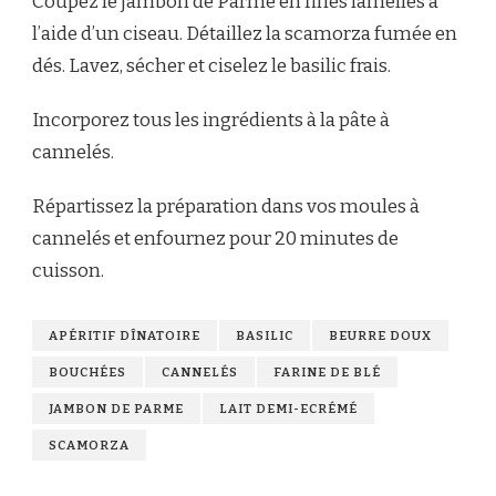
Coupez le jambon de Parme en fines lamelles à
l’aide d’un ciseau. Détaillez la scamorza fumée en
dés. Lavez, sécher et ciselez le basilic frais.
Incorporez tous les ingrédients à la pâte à
cannelés.
Répartissez la préparation dans vos moules à
cannelés et enfournez pour 20 minutes de
cuisson.
APÉRITIF DÎNATOIRE
BASILIC
BEURRE DOUX
BOUCHÉES
CANNELÉS
FARINE DE BLÉ
JAMBON DE PARME
LAIT DEMI-ECRÉMÉ
SCAMORZA