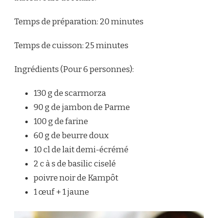
Temps de préparation: 20 minutes
Temps de cuisson: 25 minutes
Ingrédients (Pour 6 personnes):
130 g de scarmorza
90 g de jambon de Parme
100 g de farine
60 g de beurre doux
10 cl de lait demi-écrémé
2 c à s de basilic ciselé
poivre noir de Kampôt
1 œuf + 1 jaune