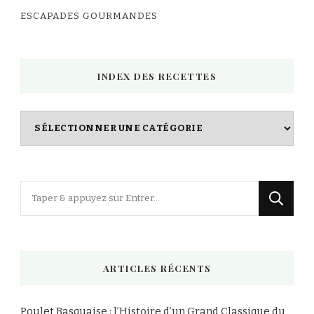
ESCAPADES GOURMANDES
INDEX DES RECETTES
Index
des
Recettes
Vous
recherchiez
quelque
chose
ARTICLES RÉCENTS
?
Poulet Basquaise : l’Histoire d’un Grand Classique du