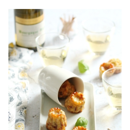
CANNELÉS
APÉRITIFS
AU
JAMBON
DE
PARME
&
SCAMORZA
FUMÉE