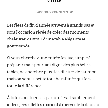
MAËLLE
SUR
LAISSER UN COMMENTAIRE
RILLETTES
DE
Les fêtes de fin d’année arrivent à grands pas et
SAUMON
MAISON
sont l’occasion rêvée de créer des moments
:
chaleureux autour d’une table élégante et
L’INCONTOURNABLE
DES
gourmande.
FÊTES
DE
Si vous cherchez une entrée festive, simple à
FIN
D’ANNÉE
préparer mais pourtant digne des plus belles
tables, ne cherchez plus : les rillettes de saumon
maison sont la petite touche raffinée qui fera
toute la différence.
À la fois onctueuses, parfumées et subtilement
iodées, ces rillettes marient à merveille la douceur