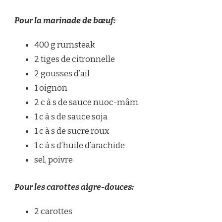
Pour la marinade de bœuf:
400 g rumsteak
2 tiges de citronnelle
2 gousses d’ail
1 oignon
2 c à s de sauce nuoc-mâm
1 c à s de sauce soja
1 c à s de sucre roux
1 c à s d’huile d’arachide
sel, poivre
Pour les carottes aigre-douces:
2 carottes