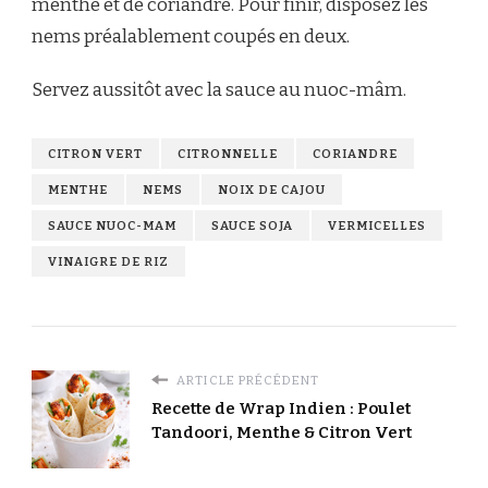
menthe et de coriandre. Pour finir, disposez les
nems préalablement coupés en deux.
Servez aussitôt avec la sauce au nuoc-mâm.
CITRON VERT
CITRONNELLE
CORIANDRE
MENTHE
NEMS
NOIX DE CAJOU
SAUCE NUOC-MAM
SAUCE SOJA
VERMICELLES
VINAIGRE DE RIZ
ARTICLE PRÉCÉDENT
Recette de Wrap Indien : Poulet
Tandoori, Menthe & Citron Vert