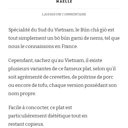
MAËLLE
SUR
LAISSER UN COMMENTAIRE
COMMENT
FAIRE
Spécialité du Sud du Vietnam, le Bún chả giò est
UN
BO
tout simplement un bò bún garni de nems, tel que
BUN
nous le connaissons en France.
MAISON
:
FRAÎCHEUR,
Cependant, sachez qu’au Vietnam, il existe
CROQUANT
plusieurs variantes de ce fameux plat, selon qu’il
ET
GOURMANDISE
soit agrémenté de crevettes, de poitrine de porc
ou encore de tofu, chaque version possédant son
nom propre.
Facile à concocter, ce plat est
particulièrement diététique tout en
restant copieux.