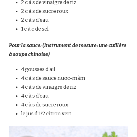
2 c à s de vinaigre de riz
2 c à s de sucre roux
2 c à s d’eau
1 c à c de sel
Pour la sauce: (Instrument de mesure: une cuillère
à soupe chinoise)
4 gousses d’ail
4 c à s de sauce nuoc-mâm
4 c à s de vinaigre de riz
4 c à s d’eau
4 c à s de sucre roux
le jus d’1/2 citron vert