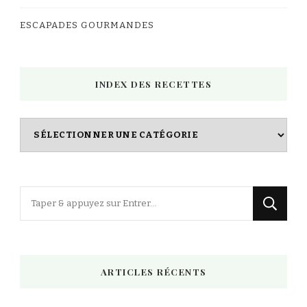
ESCAPADES GOURMANDES
INDEX DES RECETTES
Index
des
Recettes
Vous
recherchiez
quelque
chose
ARTICLES RÉCENTS
?