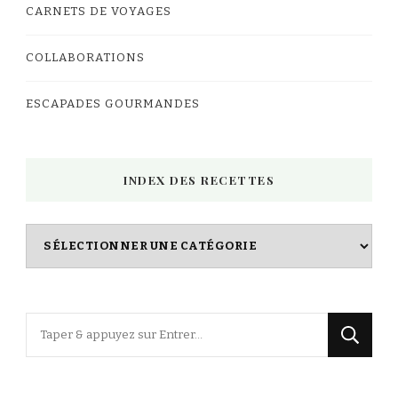
CARNETS DE VOYAGES
COLLABORATIONS
ESCAPADES GOURMANDES
INDEX DES RECETTES
Index
des
Recettes
Vous
recherchiez
quelque