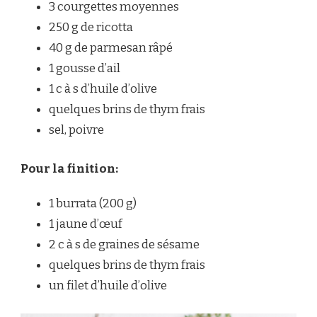
3 courgettes moyennes
250 g de ricotta
40 g de parmesan râpé
1 gousse d’ail
1 c à s d’huile d’olive
quelques brins de thym frais
sel, poivre
Pour la finition:
1 burrata (200 g)
1 jaune d’œuf
2 c à s de graines de sésame
quelques brins de thym frais
un filet d’huile d’olive