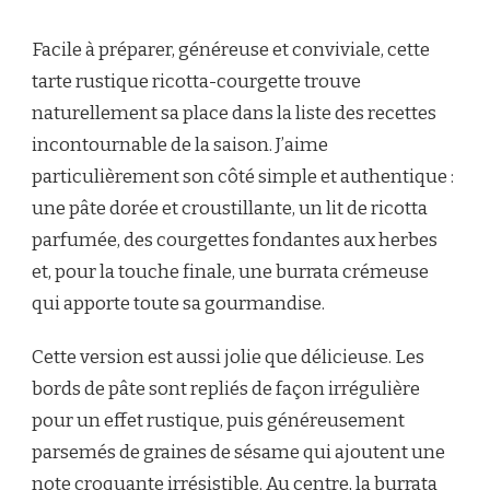
TARTE
RUSTIQUE
Facile à préparer, généreuse et conviviale, cette
RICOTTA-
COURGETTE
tarte rustique ricotta-courgette trouve
&
naturellement sa place dans la liste des recettes
BURRATA
CRÉMEUSE
incontournable de la saison. J’aime
particulièrement son côté simple et authentique :
une pâte dorée et croustillante, un lit de ricotta
parfumée, des courgettes fondantes aux herbes
et, pour la touche finale, une burrata crémeuse
qui apporte toute sa gourmandise.
Cette version est aussi jolie que délicieuse. Les
bords de pâte sont repliés de façon irrégulière
pour un effet rustique, puis généreusement
parsemés de graines de sésame qui ajoutent une
note croquante irrésistible. Au centre, la burrata