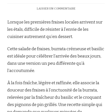
SUR
LAISSER UN COMMENTAIRE
SALADE
DE
Lorsque les premières fraises locales arrivent sur
FRAISES,
BURRATA
les étals, difficile de résister à l’envie de les
CRÉMEUSE,
cuisiner autrement qu’en dessert.
BASILIC
&
PIGNONS
Cette salade de fraises, burrata crémeuse et basilic
GRILLÉS
est idéale pour célébrer l’arrivée des beaux jours,
dans une version un peu différente qu’à
l’accoutumée.
À la fois fraîche, légère et raffinée, elle associe la
douceur des fraises à l’onctuosité de la burrata,
relevées par la fraîcheur du basilic et le croquant
des pignons de pin grillés. Une recette simple qui
ne demande que quelques minutes de