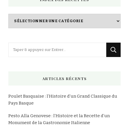
Index
des
Recettes
Vous
recherchiez
quelque
chose
ARTICLES RÉCENTS
?
Poulet Basquaise : l’Histoire d’un Grand Classique du
Pays Basque
Pesto Alla Genovese : l’Histoire et la Recette d’un
Monument de la Gastronomie Italienne