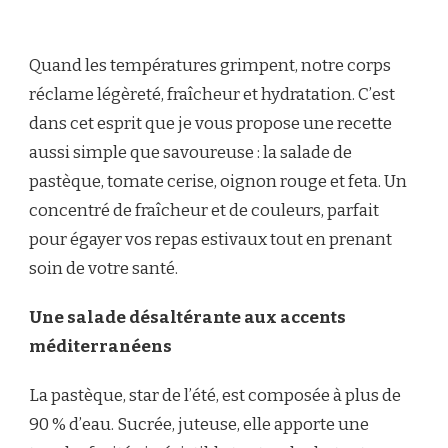
SALADE
DE
PASTÈQUE
Quand les températures grimpent, notre corps
&
TOMATES
réclame légèreté, fraîcheur et hydratation. C’est
CERISE
dans cet esprit que je vous propose une recette
À
LA
aussi simple que savoureuse : la salade de
FETA
pastèque, tomate cerise, oignon rouge et feta. Un
&
À
concentré de fraîcheur et de couleurs, parfait
LA
pour égayer vos repas estivaux tout en prenant
MENTHE
soin de votre santé.
Une salade désaltérante aux accents
méditerranéens
La pastèque, star de l’été, est composée à plus de
90 % d’eau. Sucrée, juteuse, elle apporte une