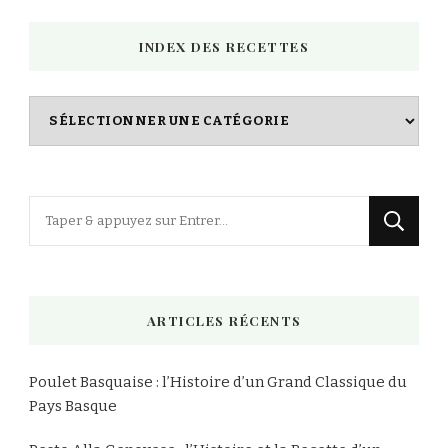
INDEX DES RECETTES
Index
des
Recettes
Vous
recherchiez
quelque
chose
ARTICLES RÉCENTS
?
Poulet Basquaise : l’Histoire d’un Grand Classique du
Pays Basque