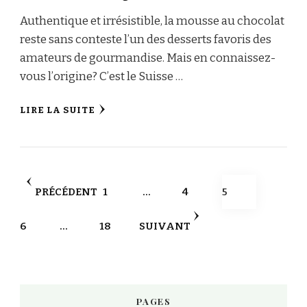
Authentique et irrésistible, la mousse au chocolat
reste sans conteste l’un des desserts favoris des
amateurs de gourmandise. Mais en connaissez-
vous l’origine? C’est le Suisse …
LIRE LA SUITE
Pagination
PAGE
PAGE
PAGE
PRÉCÉDENT
1
…
4
5
des
PAGE
PAGE
6
…
18
SUIVANT
publications
PAGES