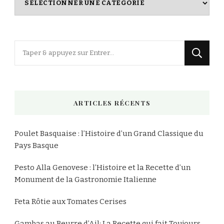
des
Recettes
Vous
recherchiez
quelque
chose
ARTICLES RÉCENTS
?
Poulet Basquaise : l’Histoire d’un Grand Classique du
Pays Basque
Pesto Alla Genovese : l’Histoire et la Recette d’un
Monument de la Gastronomie Italienne
Feta Rôtie aux Tomates Cerises
Gambas au Beurre d’Ail: La Recette qui fait Toujours