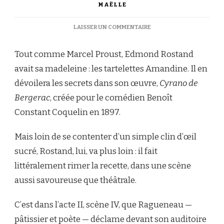
MAËLLE
SUR
LAISSER UN COMMENTAIRE
LES
TARTELETTES
Tout comme Marcel Proust, Edmond Rostand
AMANDINE
DE
avait sa madeleine : les tartelettes Amandine. Il en
CYRANO
dévoilera les secrets dans son œuvre,
Cyrano de
:
UNE
Bergerac
, créée pour le comédien Benoît
RECETTE
Constant Coquelin en 1897.
EN
ALEXANDRINS
Mais loin de se contenter d’un simple clin d’œil
sucré, Rostand, lui, va plus loin : il fait
littéralement rimer la recette, dans une scène
aussi savoureuse que théâtrale.
C’est dans l’acte II, scène IV, que Ragueneau —
pâtissier et poète — déclame devant son auditoire