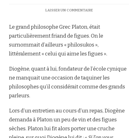
SUR
LAISSER UN COMMENTAIRE
FIGUES
POÊLÉES,
Le grand philosophe Grec Platon, était
CARAMEL
DE
particulièrement friand de figues. On le
PORTO,
surnommait d’ailleurs « philosukos »,
SABLÉS
&
littéralement « celui qui aime les figues ».
CHANTILLY
MAISON
Diogène, quant à lui, fondateur de l’école cynique
ne manquait une occasion de taquiner les
philosophes qu’il considérait comme des grands
parleurs.
Lors d’un entretien au cours d’un repas, Diogène
demanda à Platon un peu de vin et des figues
sèches. Platon lui fit alors porter une cruche
pleine, sur quoi Diogène lui dit :
« Si l’on vous