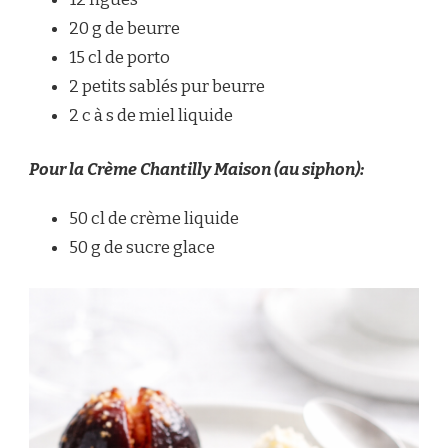
20 g de beurre
15 cl de porto
2 petits sablés pur beurre
2 c à s de miel liquide
Pour la Crème Chantilly Maison (au siphon):
50 cl de crème liquide
50 g de sucre glace