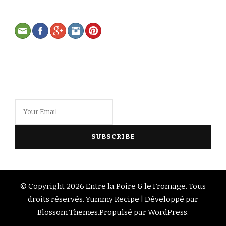
© Copyright 2026
Entre la Poire & le Fromage
. Tous
droits réservés.
Yummy Recipe | Développé par
Blossom Themes
.Propulsé par
WordPress
.