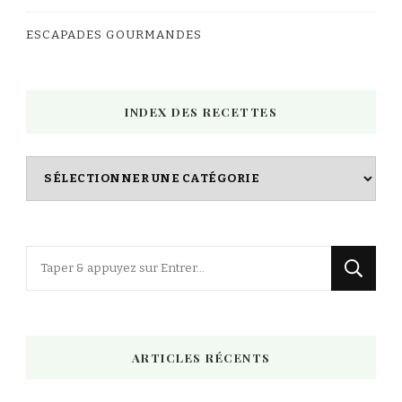
ESCAPADES GOURMANDES
INDEX DES RECETTES
Index
des
Recettes
Vous
recherchiez
quelque
chose
ARTICLES RÉCENTS
?