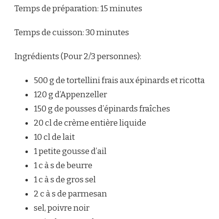
Temps de préparation: 15 minutes
Temps de cuisson: 30 minutes
Ingrédients (Pour 2/3 personnes):
500 g de tortellini frais aux épinards et ricotta
120 g d’Appenzeller
150 g de pousses d’épinards fraîches
20 cl de crème entière liquide
10 cl de lait
1 petite gousse d’ail
1 c à s de beurre
1 c à s de gros sel
2 c à s de parmesan
sel, poivre noir