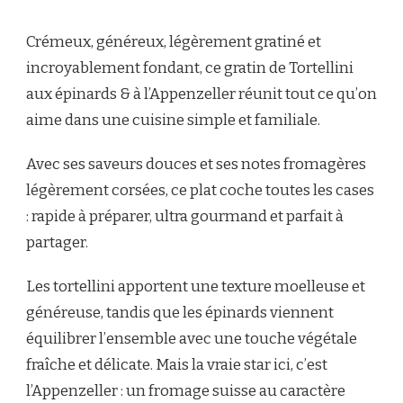
GRATIN
DE
Crémeux, généreux, légèrement gratiné et
TORTELLINI
AUX
incroyablement fondant, ce gratin de Tortellini
EPINARDS
aux épinards & à l’Appenzeller réunit tout ce qu’on
&
À
aime dans une cuisine simple et familiale.
L’APPENZELLER
Avec ses saveurs douces et ses notes fromagères
légèrement corsées, ce plat coche toutes les cases
: rapide à préparer, ultra gourmand et parfait à
partager.
Les tortellini apportent une texture moelleuse et
généreuse, tandis que les épinards viennent
équilibrer l’ensemble avec une touche végétale
fraîche et délicate. Mais la vraie star ici, c’est
l’Appenzeller : un fromage suisse au caractère