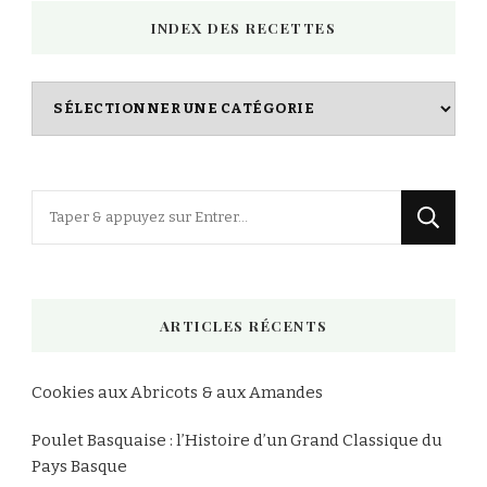
INDEX DES RECETTES
Index
des
Recettes
Vous
recherchiez
quelque
chose
ARTICLES RÉCENTS
?
Cookies aux Abricots & aux Amandes
Poulet Basquaise : l’Histoire d’un Grand Classique du
Pays Basque