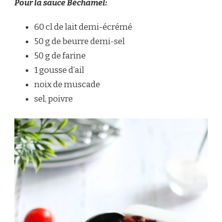
Pour la sauce Béchamel:
60 cl de lait demi-écrémé
50 g de beurre demi-sel
50 g de farine
1 gousse d’ail
noix de muscade
sel, poivre