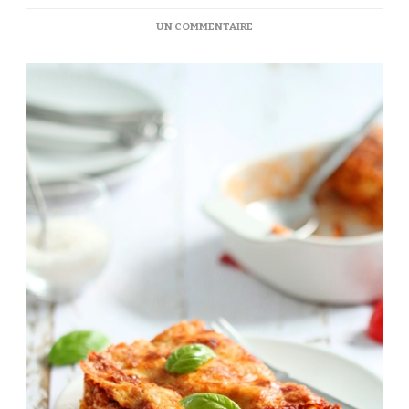
SUR
UN COMMENTAIRE
LES
VÉRITABLES
LASAGNES
À
LA
BOLOGNAISE,
COMME
EN
ITALIE