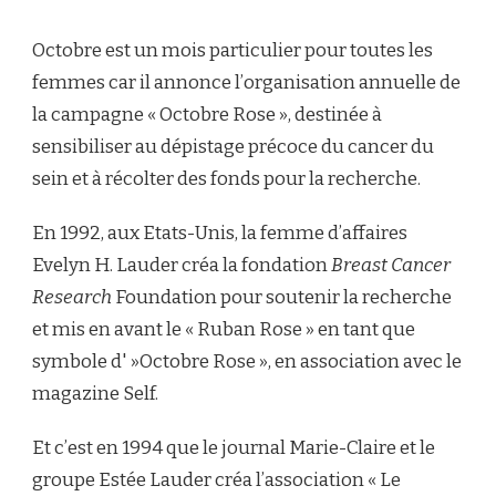
TARTE
PANNA
Octobre est un mois particulier pour toutes les
COTTA
AU
femmes car il annonce l’organisation annuelle de
CHOCOLAT
la campagne « Octobre Rose », destinée à
BLANC
&
sensibiliser au dépistage précoce du cancer du
À
sein et à récolter des fonds pour la recherche.
LA
GRENADE
En 1992, aux Etats-Unis, la femme d’affaires
Evelyn H. Lauder créa la fondation
Breast Cancer
Research
Foundation pour soutenir la recherche
et mis en avant le « Ruban Rose » en tant que
symbole d' »Octobre Rose », en association avec le
magazine Self.
Et c’est en 1994 que le journal Marie-Claire et le
groupe Estée Lauder créa l’association « Le