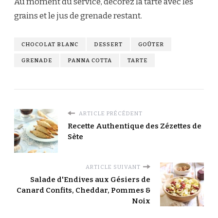
Au moment du service, décorez la tarte avec les
grains et le jus de grenade restant.
CHOCOLAT BLANC
DESSERT
GOÛTER
GRENADE
PANNA COTTA
TARTE
ARTICLE PRÉCÉDENT
Recette Authentique des Zézettes de
Sète
ARTICLE SUIVANT
Salade d'Endives aux Gésiers de
Canard Confits, Cheddar, Pommes &
Noix