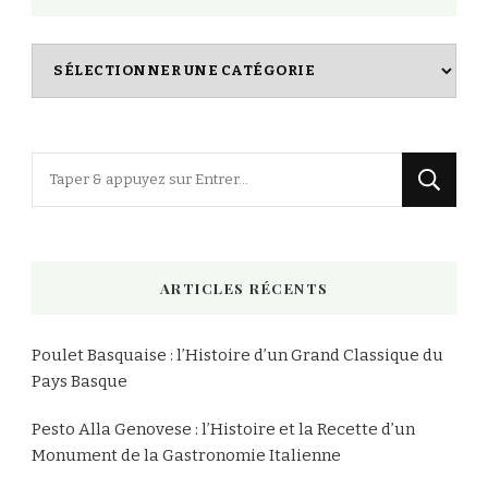
Index
des
Recettes
Vous
recherchiez
quelque
chose
ARTICLES RÉCENTS
?
Poulet Basquaise : l’Histoire d’un Grand Classique du
Pays Basque
Pesto Alla Genovese : l’Histoire et la Recette d’un
Monument de la Gastronomie Italienne