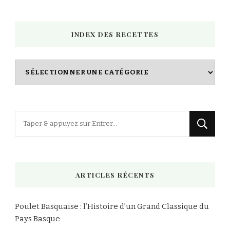
INDEX DES RECETTES
Index
des
Recettes
Vous
recherchiez
quelque
chose
ARTICLES RÉCENTS
?
Poulet Basquaise : l’Histoire d’un Grand Classique du
Pays Basque