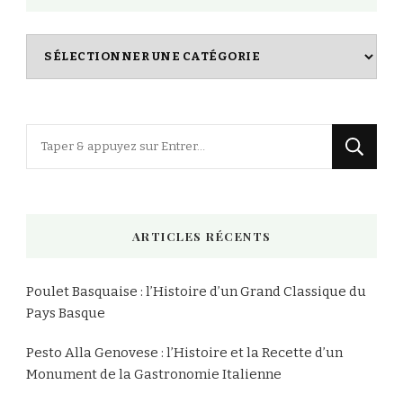
Index
des
Recettes
Vous
recherchiez
quelque
chose
ARTICLES RÉCENTS
?
Poulet Basquaise : l’Histoire d’un Grand Classique du
Pays Basque
Pesto Alla Genovese : l’Histoire et la Recette d’un
Monument de la Gastronomie Italienne