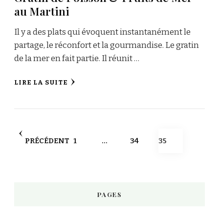
au Martini
Il y a des plats qui évoquent instantanément le
partage, le réconfort et la gourmandise. Le gratin
de la mer en fait partie. Il réunit …
LIRE LA SUITE
Pagination
PAGE
PAGE
PAGE
PRÉCÉDENT
1
…
34
35
des
publications
PAGES