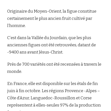
MAGRETS
DE
Originaire du Moyen-Orient, la figue constitue
CANARD
AUX
certainement le plus ancien fruit cultivé par
FIGUES
l’homme.
VERTES
&
AU
C’est dans la Vallée du Jourdain, que les plus
PORTO
anciennes figues ont été retrouvées, datant de
-9400 ans avant Jésus-Christ.
Près de 700 variétés ont été recensées à travers le
monde.
En France, elle est disponible sur les étals de fin
juin à fin octobre. Les régions Provence -Alpes –
Côte d’Azur, Languedoc-Roussillon et Corse
représentent à elles-seules 97% de la production