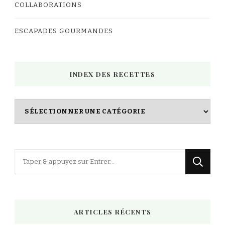
COLLABORATIONS
ESCAPADES GOURMANDES
INDEX DES RECETTES
Index
des
Recettes
Vous
recherchiez
quelque
chose
ARTICLES RÉCENTS
?