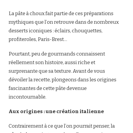
COMMENT
RÉUSSIR
La pâte à choux fait partie de ces préparations
LA
PÂTE
mythiques que l’on retrouve dans de nombreux
À
desserts iconiques : éclairs, chouquettes,
CHOUX
À
profiteroles, Paris-Brest…
TOUS
LES
Pourtant, peu de gourmands connaissent
COUPS
réellement son histoire, aussi riche et
surprenante que sa texture. Avant de vous
dévoiler la recette, plongeons dans les origines
fascinantes de cette pâte devenue
incontournable.
Aux origines : une création italienne
Contrairement à ce que l’on pourrait penser, la