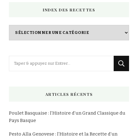
INDEX DES RECETTES
Index
des
Recettes
Vous
recherchiez
quelque
chose
ARTICLES RÉCENTS
?
Poulet Basquaise : l’Histoire d’un Grand Classique du
Pays Basque
Pesto Alla Genovese : l’Histoire et la Recette d’un