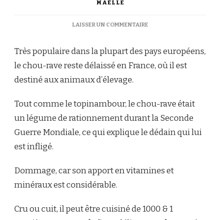
MAËLLE
SUR
LAISSER UN COMMENTAIRE
CARPACCIO
DE
Très populaire dans la plupart des pays européens,
SAINT-
JACQUES,
le chou-rave reste délaissé en France, où il est
HUILE
destiné aux animaux d’élevage.
AU
THÉ
VERT,
Tout comme le topinambour, le chou-rave était
CHOU-
un légume de rationnement durant la Seconde
RAVE
SUCRÉ-
Guerre Mondiale, ce qui explique le dédain qui lui
SALÉ
est infligé.
Dommage, car son apport en vitamines et
minéraux est considérable.
Cru ou cuit, il peut être cuisiné de 1000 & 1