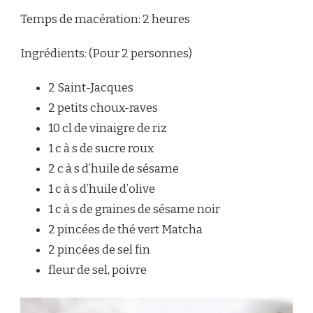
Temps de macération: 2 heures
Ingrédients: (Pour 2 personnes)
2 Saint-Jacques
2 petits choux-raves
10 cl de vinaigre de riz
1 c à s de sucre roux
2 c à s d’huile de sésame
1 c à s d’huile d’olive
1 c à s de graines de sésame noir
2 pincées de thé vert Matcha
2 pincées de sel fin
fleur de sel, poivre