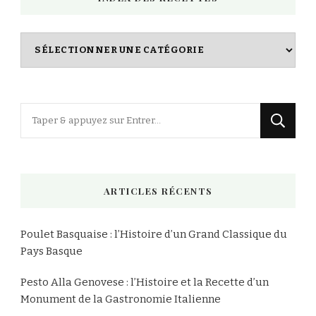
Index
des
Recettes
Vous
recherchiez
quelque
chose
ARTICLES RÉCENTS
?
Poulet Basquaise : l’Histoire d’un Grand Classique du
Pays Basque
Pesto Alla Genovese : l’Histoire et la Recette d’un
Monument de la Gastronomie Italienne