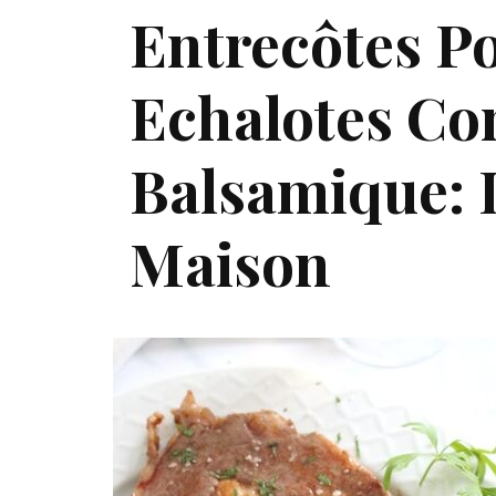
Entrecôtes P
Echalotes Con
Balsamique: L
Maison