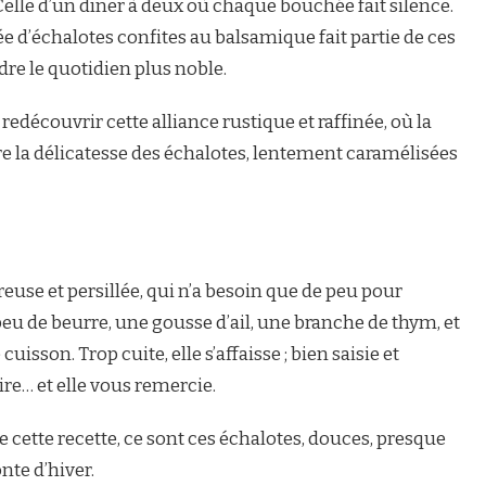
Celle d’un dîner à deux où chaque bouchée fait silence.
d’échalotes confites au balsamique fait partie de ces
dre le quotidien plus noble.
redécouvrir cette alliance rustique et raffinée, où la
e la délicatesse des échalotes, lentement caramélisées
euse et persillée, qui n’a besoin que de peu pour
peu de beurre, une gousse d’ail, une branche de thym, et
isson. Trop cuite, elle s’affaisse ; bien saisie et
pire… et elle vous remercie.
de cette recette, ce sont ces échalotes, douces, presque
nte d’hiver.