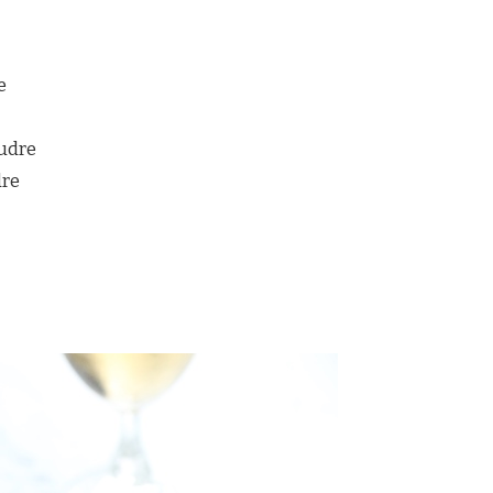
e
oudre
dre