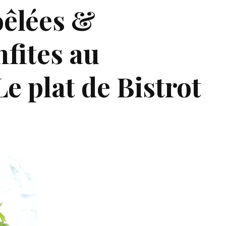
oêlées &
fites au
e plat de Bistrot