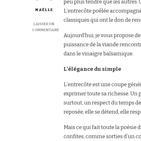
peu plus tendre que les autres. 
MAËLLE
L’entrecôte poêlée accompagnée 
classiques qui ont le don de ren
LAISSER UN
COMMENTAIRE
Aujourd’hui, je vous propose de 
SUR
ENTRECÔTES
puissance de la viande rencontr
POÊLÉES
dans le vinaigre balsamique.
&
ECHALOTES
CONFITES
L’élégance du simple
AU
BALSAMIQUE:
LE
L’entrecôte est une coupe génér
PLAT
exprimer toute sa richesse. Un 
DE
BISTROT
surtout, un respect du temps de cu
MAISON
reposée, elle se détend, elle res
Mais ce qui fait toute la poésie 
confites, comme sorties d’un co