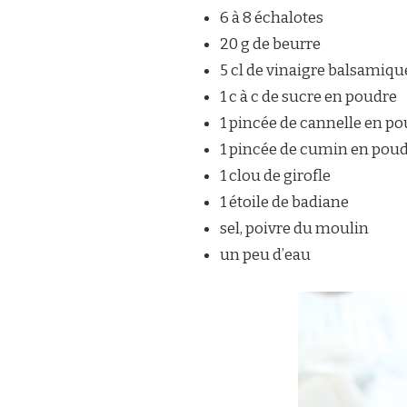
6 à 8 échalotes
20 g de beurre
5 cl de vinaigre balsamiqu
1 c à c de sucre en poudre
1 pincée de cannelle en p
1 pincée de cumin en pou
1 clou de girofle
1 étoile de badiane
sel, poivre du moulin
un peu d’eau