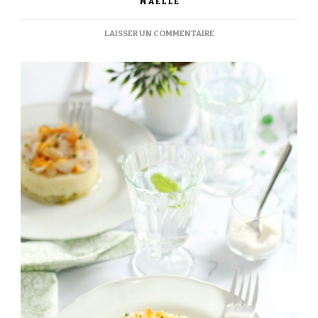
MAËLLE
SUR
LAISSER UN COMMENTAIRE
EFFILOCHÉ
DE
HADDOCK,
PURÉE
DE
POMME
DE
TERRE
SUR
LIT
DE
POIREAU