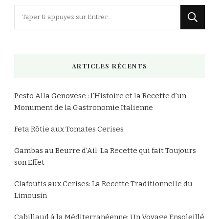
Vous
recherchiez
quelque
chose
ARTICLES RÉCENTS
?
Pesto Alla Genovese : l’Histoire et la Recette d’un
Monument de la Gastronomie Italienne
Feta Rôtie aux Tomates Cerises
Gambas au Beurre d’Ail: La Recette qui fait Toujours
son Effet
Clafoutis aux Cerises: La Recette Traditionnelle du
Limousin
Cabillaud à la Méditerranéenne: Un Voyage Ensoleillé