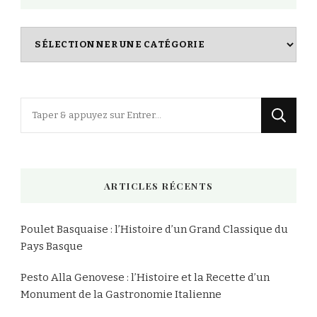
Index
des
Recettes
Vous
recherchiez
quelque
chose
ARTICLES RÉCENTS
?
Poulet Basquaise : l’Histoire d’un Grand Classique du
Pays Basque
Pesto Alla Genovese : l’Histoire et la Recette d’un
Monument de la Gastronomie Italienne