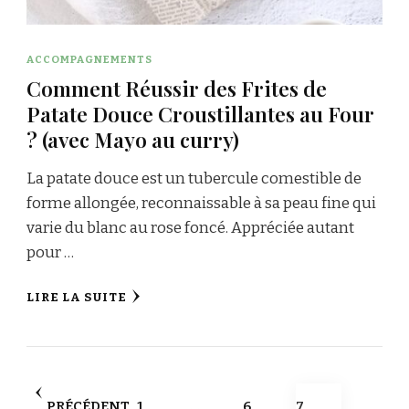
ACCOMPAGNEMENTS
Comment Réussir des Frites de
Patate Douce Croustillantes au Four
? (avec Mayo au curry)
La patate douce est un tubercule comestible de
forme allongée, reconnaissable à sa peau fine qui
varie du blanc au rose foncé. Appréciée autant
pour …
LIRE LA SUITE
Pagination
PAGE
PAGE
PAGE
PRÉCÉDENT
1
…
6
7