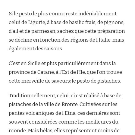
PESTO
DE
Si le pesto le plus connu reste indéniablement
PISTACHES:
LA
celui de Ligurie, à base de basilic frais, de pignons,
VERSION
d’ail et de parmesan, sachez que cette préparation
RAFFINÉE
ET
se décline en fonction des régions de l’Italie, mais
PLEINE
également des saisons.
DE
SURPRISES
C’est en Sicile et plus particulièrement dans la
province de Catane, à l’Est de l’île, que l’on trouve
cette merveille de saveurs: le pesto de pistaches.
Traditionnellement, celui-ci est réalisé à base de
pistaches de la ville de Bronte. Cultivées sur les
pentes volcaniques de l’Etna, ces dernières sont
souvent considérées comme les meilleures du
monde. Mais hélas, elles représentent moins de