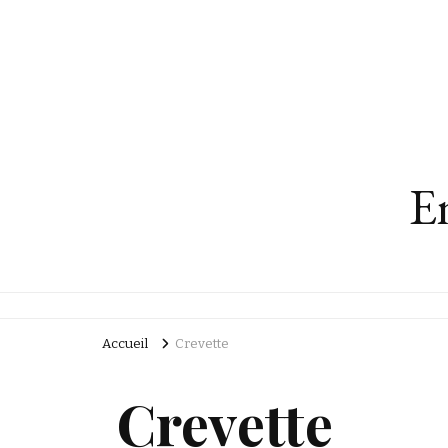
En
Accueil
Crevette
Crevette