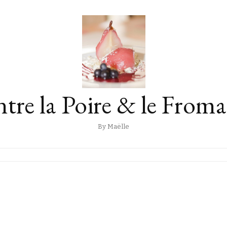
tre la Poire & le From
By Maëlle