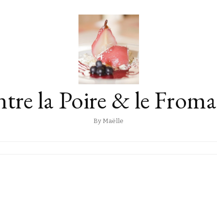
tre la Poire & le From
By Maëlle