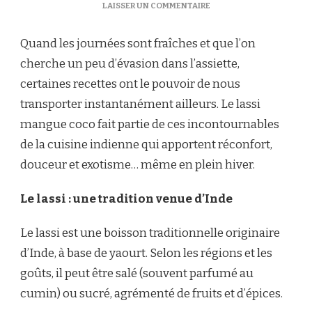
SUR
LAISSER UN COMMENTAIRE
LASSI
MANGUE
Quand les journées sont fraîches et que l’on
COCO
:
cherche un peu d’évasion dans l’assiette,
LA
certaines recettes ont le pouvoir de nous
DOUCEUR
INDIENNE
transporter instantanément ailleurs. Le lassi
QUI
mangue coco fait partie de ces incontournables
RÉCHAUFFE
L’HIVER
de la cuisine indienne qui apportent réconfort,
douceur et exotisme… même en plein hiver.
Le lassi : une tradition venue d’Inde
Le lassi est une boisson traditionnelle originaire
d’Inde, à base de yaourt. Selon les régions et les
goûts, il peut être salé (souvent parfumé au
cumin) ou sucré, agrémenté de fruits et d’épices.