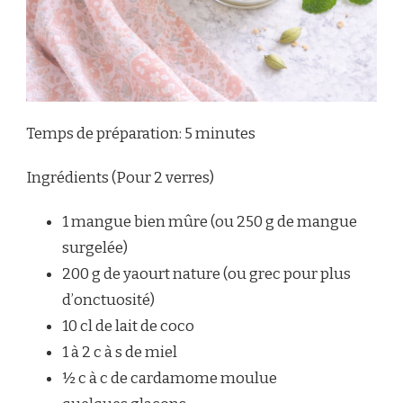
Temps de préparation: 5 minutes
Ingrédients (Pour 2 verres)
1 mangue bien mûre (ou 250 g de mangue
surgelée)
200 g de yaourt nature (ou grec pour plus
d’onctuosité)
10 cl de lait de coco
1 à 2 c à s de miel
½ c à c de cardamome moulue