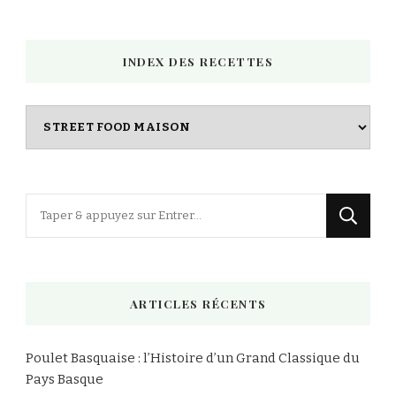
INDEX DES RECETTES
Index
des
Recettes
Vous
recherchiez
quelque
chose
ARTICLES RÉCENTS
?
Poulet Basquaise : l’Histoire d’un Grand Classique du
Pays Basque