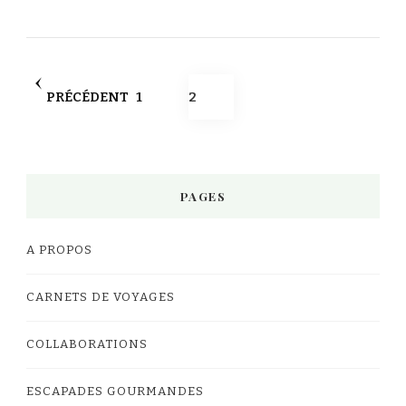
Pagination
PAGE
PAGE
PRÉCÉDENT
1
2
des
publications
PAGES
A PROPOS
CARNETS DE VOYAGES
COLLABORATIONS
ESCAPADES GOURMANDES