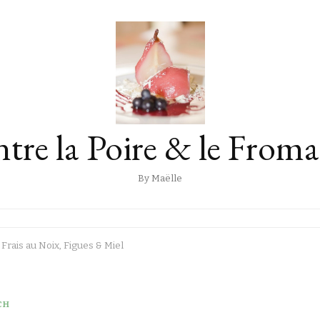
tre la Poire & le From
By Maëlle
Frais au Noix, Figues & Miel
CH