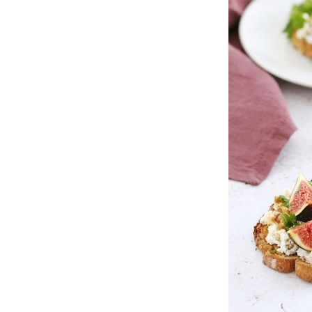
DE
CHÈVRE
FRAIS
AU
NOIX,
FIGUES
&
MIEL