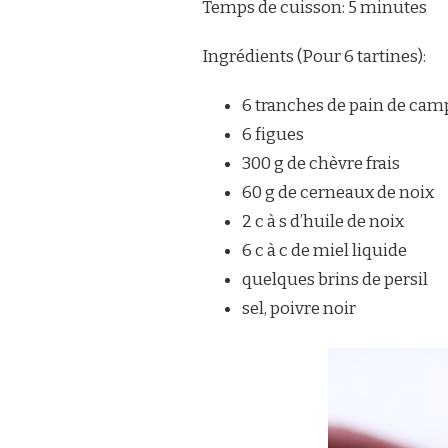
Temps de cuisson: 5 minutes
Ingrédients (Pour 6 tartines):
6 tranches de pain de ca
6 figues
300 g de chèvre frais
60 g de cerneaux de noix
2 c à s d’huile de noix
6 c à c de miel liquide
quelques brins de persil
sel, poivre noir