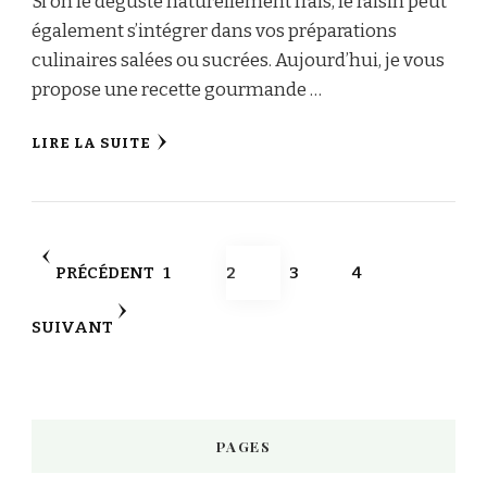
Si on le déguste naturellement frais, le raisin peut
également s’intégrer dans vos préparations
culinaires salées ou sucrées. Aujourd’hui, je vous
propose une recette gourmande …
LIRE LA SUITE
Pagination
PAGE
PAGE
PAGE
PAGE
PRÉCÉDENT
1
2
3
4
des
SUIVANT
publications
PAGES