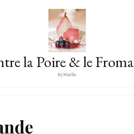
tre la Poire & le From
By Maëlle
ande