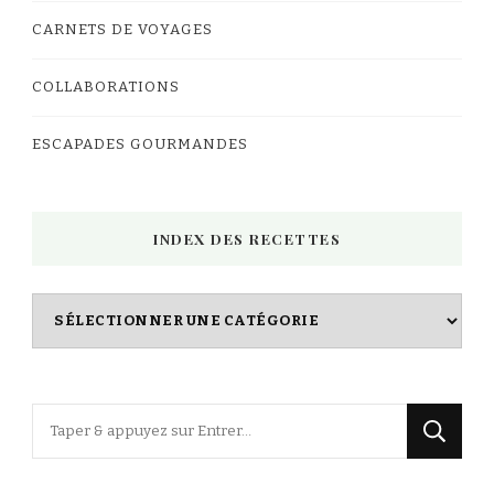
CARNETS DE VOYAGES
COLLABORATIONS
ESCAPADES GOURMANDES
INDEX DES RECETTES
Index
des
Recettes
Vous
recherchiez
quelque